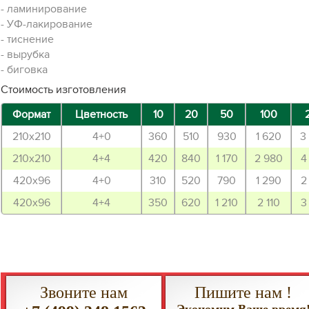
- ламинирование
- УФ-лакирование
- тиснение
- вырубка
- биговка
Стоимость изготовления
Формат
Цветность
10
20
50
100
210х210
4+0
360
510
930
1 620
3
210х210
4+4
420
840
1 170
2 980
4
420х96
4+0
310
520
790
1 290
2
420х96
4+4
350
620
1 210
2 110
3
Звоните нам
Пишите нам !