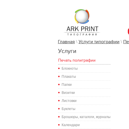
Главная
\
Услуги типографии
\
Пе
Услуги
Печать полиграфии
Блокноты
Плакаты
Папки
Визитки
Листовки
Буклеты
Брошюры, каталоги, журналы
Календари