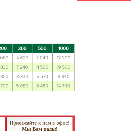
200
300
500
1000
 080
4 620
7 040
12 200
 830
7 240
11 500
19 500
 350
3 330
5 570
9 840
 700
5 080
8 480
14 700
Приезжайте к нам в офис!
Мы Вам рады!