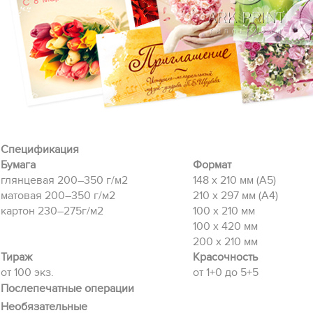
Спецификация
Бумага
Формат
глянцевая 200–350 г/м2
148 х 210 мм (А5)
матовая 200–350 г/м2
210 х 297 мм (А4)
картон 230–275г/м2
100 х 210 мм
100 x 420 мм
200 x 210 мм
Тираж
Красочность
от 100 экз.
от 1+0 до 5+5
Послепечатные операции
Необязательные